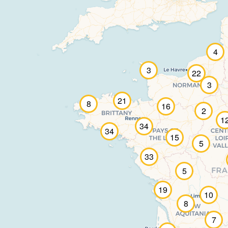
4
3
22
3
21
8
16
2
1
34
34
15
5
33
5
19
10
8
7