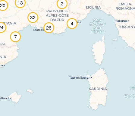
13
3
20
32
4
24
26
7