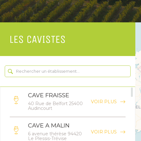
LES CAVISTES
CAVE FRAISSE
VOIR PLUS
40 Rue de Belfort 25400
Audincourt
CAVE A MALIN
VOIR PLUS
6 avenue thérèse 94420
Le Plessis-Trévise