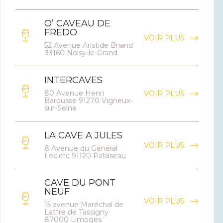
O’ CAVEAU DE
FREDO
VOIR PLUS
52 Avenue Aristide Briand
93160 Noisy-le-Grand
INTERCAVES
80 Avenue Henri
VOIR PLUS
Barbusse 91270 Vigneux-
sur-Seine
LA CAVE A JULES
VOIR PLUS
8 Avenue du Général
Leclerc 91120 Palaiseau
CAVE DU PONT
NEUF
VOIR PLUS
15 avenue Maréchal de
Lattre de Tassigny
87000 Limoges