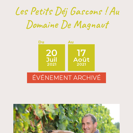
Les Petits Déj Gascons ! Au
Domaine De Magnaut
Du
Au
20
17
Juil
Août
2021
2021
ÉVÉNEMENT ARCHIVÉ