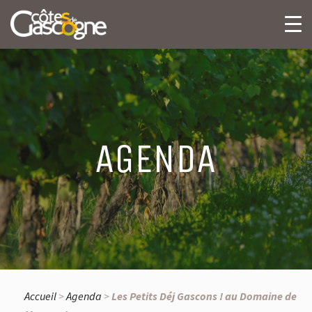
AGENDA
Accueil
>
Agenda
>
Les Petits Déj Gascons ! au Domaine de