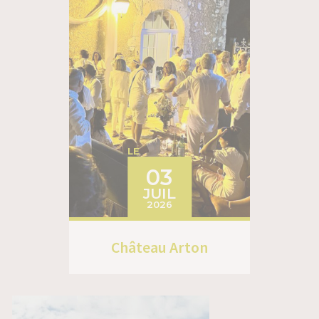
LE
03
JUIL
2026
Château Arton