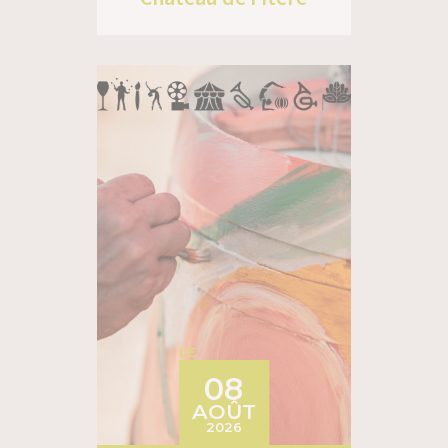
LE
08
AOÛT
2026