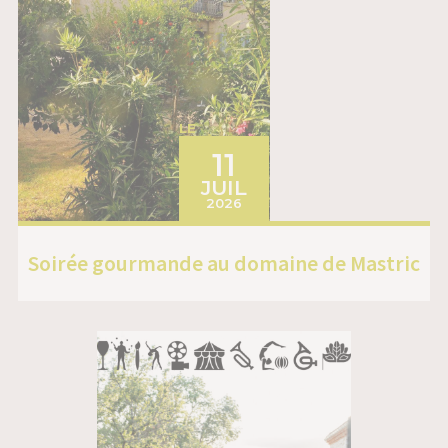
LE
11
JUIL
2026
Soirée gourmande au domaine de Mastric