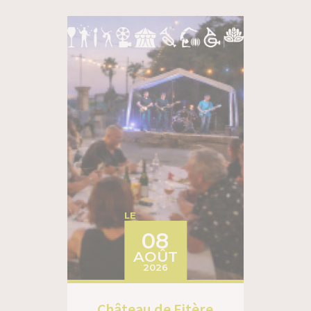
LE
08
AOÛT
2026
Château de Fitère