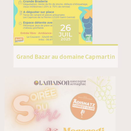
LE
26
JUIL
2025
Grand Bazar au domaine Capmartin