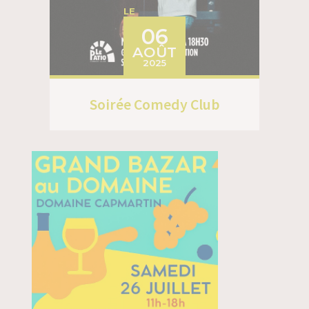
LE
06
AOÛT
2025
Soirée Comedy Club