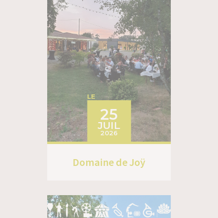
LE
25
JUIL
2026
Domaine de Joÿ