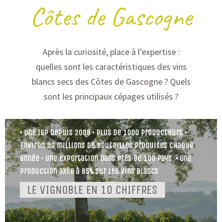
Côtes de Gascogne
Après la curiosité, place à l’expertise :
quelles sont les caractéristiques des vins
blancs secs des Côtes de Gascogne ? Quels
LES VINS CÔTES DE GASCOGNE,
sont les principaux cépages utilisés ?
C’EST :
• Une IGP depuis 2009 • Plus de 1000 producteurs •
Environ 90 millions de bouteilles produites chaque
année • Une exportation dans près de 100 pays • Une
production axée à 85% sur les vins blancs
LE VIGNOBLE EN 10 CHIFFRES