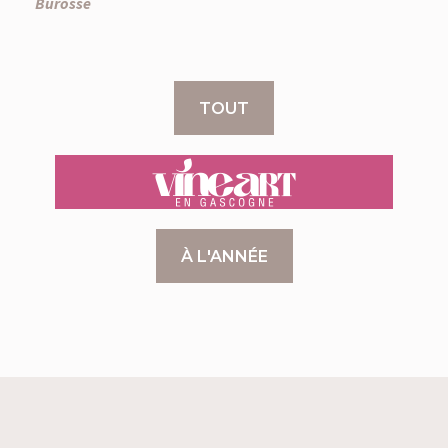
Burosse
TOUT
VINEART
À L'ANNÉE