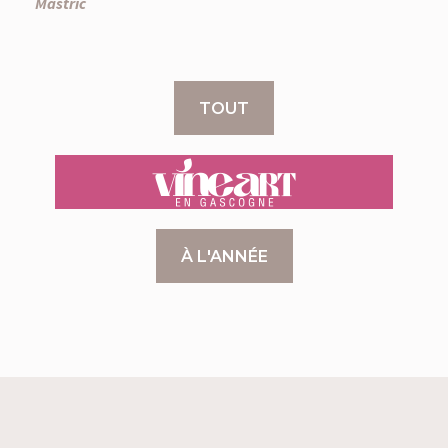
Mastric
TOUT
VINEART
À L'ANNÉE