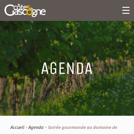
AGENDA
Accueil
>
Agenda
>
Soirée gourmande au domaine de