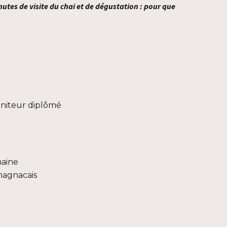
utes de visite du chai et de dégustation : pour que
moniteur diplômé
maine
magnacais