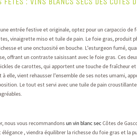
 FÊTES : VINS BLANCS SECS DES CÔTES 
une entrée festive et
originale
, optez pour un
carpaccio de f
tes, vinaigrette miso et tuile de pain.
Le foie gras, produit 
ichesse et une onctuosité en bouche. L’esturgeon fumé, quant
se, offrant un contraste saisissant avec le foie gras.
Ces deux
ickles de carottes, qui apportent une touche de fraîcheur et 
 à elle, vient rehausser l’ensemble de ses notes umami, app
sition. Le tout est servi avec une tuile de pain croustillant
agréables.
r
,
nous vous recommandons
un vin blanc sec
Côtes de Gasc
t
élégance
,
v
iendra équilibrer la richesse du foie gras et la 