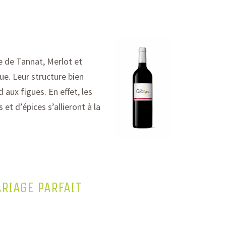
e de
Tannat
, Merlot et
ue.
Leur structure bien
d aux figues.
En effet, les
s et d’épices
s’allieront
à la
ARIAGE PARFAIT