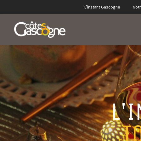
L’instant Gascogne
Notr
L'
T