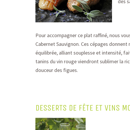
des s
Pour accompagner ce plat
raffiné
, nous vo
Cabernet Sauvignon. Ces cépages
donnent n
équilibrée, alliant
souplesse
et
intensité
, fa
tanins du vin rouge viendront sublimer la ri
douceur des figues.
DESSERTS DE FÊTE ET VINS M