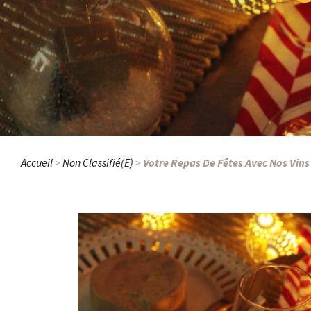
Accueil
>
Non Classifié(e)
>
Votre Repas De Fêtes Avec Nos Vin