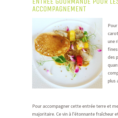
ENTRÉE GOURMANDE POUR LES
ACCOMPAGNEMENT
Pour 
carot
une r
fines
des p
quant
compo
plus 
Pour accompagner ce
tte entrée
terre et me
majoritaire
. Ce vin
à l’étonnante fra
î
cheur e