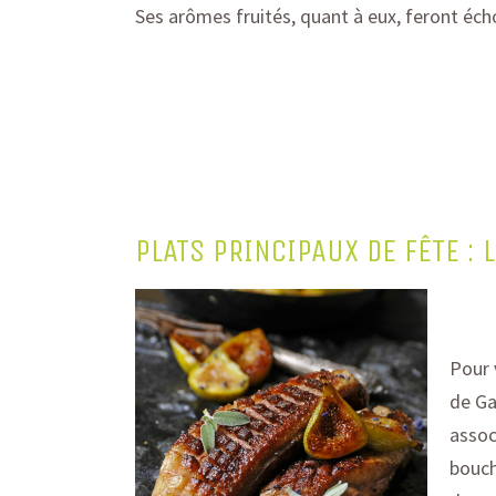
Ses arômes fruités, quant à eux, feront éch
PLATS PRINCIPAUX DE FÊTE :
Pour
d
e G
assoc
bouch